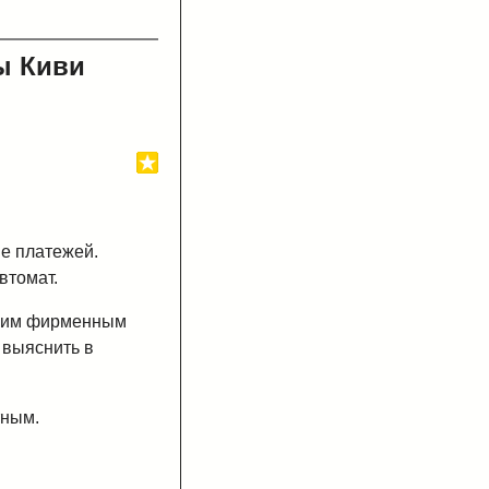
ы Киви
е платежей.
втомат.
нашим фирменным
 выяснить в
тным.