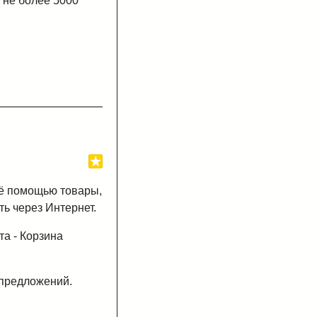
 не более 5000
её помощью товары,
ь через Интернет.
та - Корзина
 предложений.