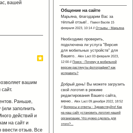
вас, вашей
Общение на сайте
Марьяна, благодарим Вас за
тёплый отзыв!..
Павел Васёв 15
февраля 2023, 10:14 //
Отзывы - Марьяна
Необходимо проверить,
подключена ли услуга "Версия
для мобильных устройств" для
Вашего..
Alex Lact 03 февраля 2023,
12:00 //
Поиск - Почему в мобильной
версии растянуты фотографии? как
исправить?
 позволяет вашим
Добрый день! Вы можете загрузить
 сайт.
свой логотип в режиме
редактирования Вашего сайта,
меню..
ентов. Раньше,
Alex Lact 09 декабря 2022, 18:52
//
Вопросы и ответы - Здравствуйте! Как
 (или заполнить
на наш сайт установить логотип нашей
Много действий и
организации. Что нужно сделать для
нам на сайт и
этого?...
о ввести отзыв. Все