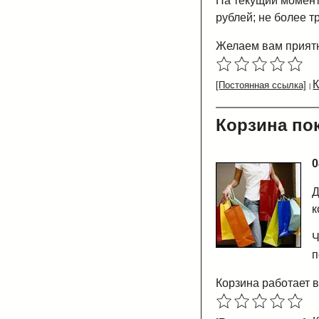
На текущий момент
рублей; не более т
Желаем вам приятн
[Постоянная ссылка]
Корзина по
0
Д
к
Ч
п
Корзина работает 