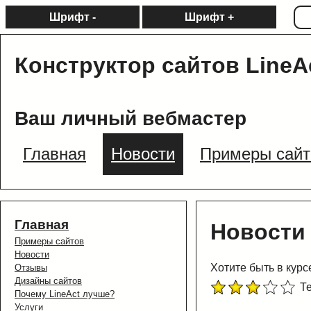
Шрифт -
Шрифт +
Конструктор сайтов LineA
Ваш личный вебмастер
Главная
Новости
Примеры сайт
Главная
Новости
Примеры сайтов
Новости
Хотите быть в кур
Отзывы
Дизайны сайтов
Те
Почему LineAct лучше?
Услуги