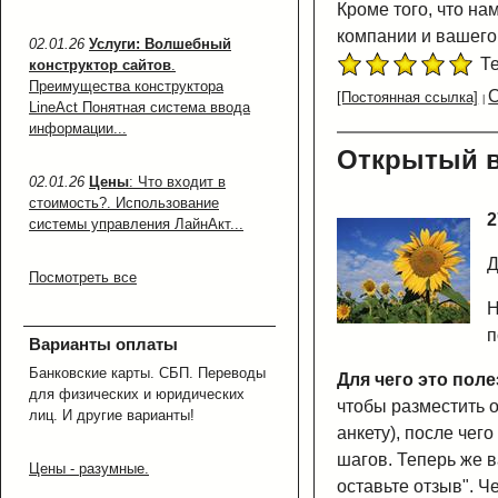
Кроме того, что на
компании и вашего 
02.01.26
Услуги: Волшебный
Те
конструктор сайтов
.
Преимущества конструктора
О
[Постоянная ссылка]
LineAct Понятная система ввода
информации...
Открытый 
02.01.26
Цены
: Что входит в
стоимость?. Использование
2
системы управления ЛайнАкт...
Д
Посмотреть все
Н
п
Варианты оплаты
Банковские карты. СБП. Переводы
Для чего это пол
для физических и юридических
чтобы разместить о
лиц. И другие варианты!
анкету), после чег
шагов. Теперь же в
Цены - разумные.
оставьте отзыв". Ч