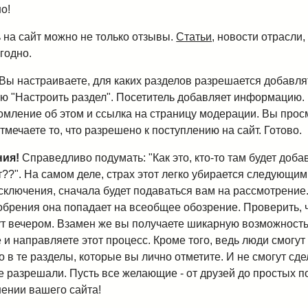
о!
 на сайт можно не только отзывы.
Статьи
, новости отрасли,
угодно.
 Вы настраиваете, для каких разделов разрешается добавл
ню "Настроить раздел". Посетитель добавляет информацию. 
омление об этом и ссылка на страницу модерации. Вы прос
тмечаете то, что разрешено к поступлению на сайт. Готово.
ния!
Справедливо подумать: "Как это, кто-то там будет до
??". На самом деле, страх этот легко убирается следующим
сключения, сначала будет подаваться вам на рассмотрение.
обрения она попадает на всеобщее обозрение. Проверить, 
нут вечером. Взамен же вы получаете шикарную возможность 
 и направляете этот процесс. Кроме того, ведь люди смогут
в те разделы, которые вы лично отметите. И не смогут сде
е разрешали. Пусть все желающие - от друзей до простых п
нении вашего сайта!