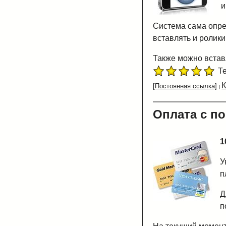
и
Система сама опре
вставлять и ролики
Также можно встав
Те
[Постоянная ссылка]
Оплата с п
1
У
п
Д
п