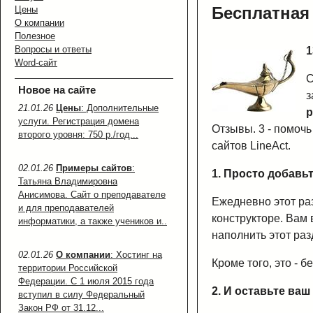
Бесплатная 
Цены
О компании
Полезное
Вопросы и ответы
1
Word-сайт
С
Новое на сайте
з
21.01.26
Цены
: Дополнительные
р
услуги. Регистрация домена
Отзывы. 3 - помоч
второго уровня: 750 р./год...
сайтов LineAct.
02.01.26
Примеры сайтов
:
1. Просто добавь
Татьяна Владимировна
Анисимова. Сайт о преподавателе
Ежедневно этот ра
и для преподавателей
конструкторе. Вам 
информатики, а также учеников и..
наполнить этот разд
02.01.26
О компании
: Хостинг на
Кроме того, это - 
территории Российской
Федерации. С 1 июля 2015 года
2. И оставьте ва
вступил в силу Федеральный
Закон РФ от 31.12...