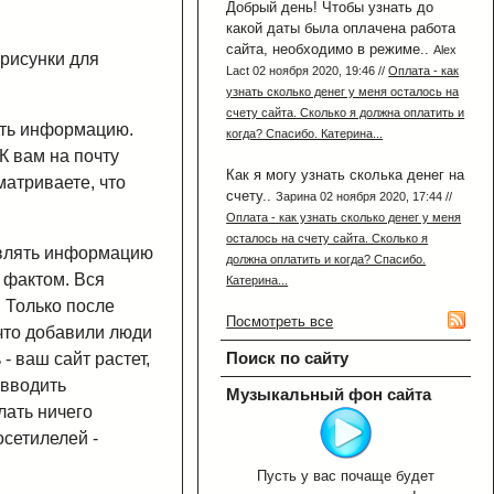
Добрый день! Чтобы узнать до
какой даты была оплачена работа
сайта, необходимо в режиме..
Alex
 рисунки для
Lact 02 ноября 2020, 19:46 //
Оплата - как
узнать сколько денег у меня осталось на
счету сайта. Сколько я должна оплатить и
ять информацию.
когда? Спасибо. Катерина...
К вам на почту
Как я могу узнать сколька денег на
матриваете, что
счету..
Зарина 02 ноября 2020, 17:44 //
Оплата - как узнать сколько денег у меня
осталось на счету сайта. Сколько я
бавлять информацию
должна оплатить и когда? Спасибо.
 фактом. Вся
Катерина...
 Только после
Посмотреть все
что добавили люди
Поиск по сайту
- ваш сайт растет,
 вводить
Музыкальный фон сайта
лать ничего
осетилелей -
Пусть у вас почаще будет