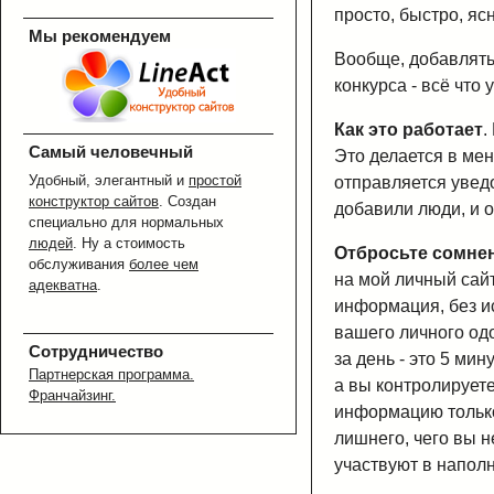
просто, быстро, ясн
Мы рекомендуем
Вообще, добавлять
конкурса - всё что 
Как это работает
.
Самый человечный
Это делается в ме
Удобный, элегантный и
простой
отправляется увед
конструктор сайтов
. Создан
добавили люди, и о
специально для нормальных
людей
. Ну а стоимость
Отбросьте сомне
обслуживания
более чем
на мой личный сайт
адекватна
.
информация, без и
вашего личного од
Сотрудничество
за день - это 5 ми
Партнерская программа.
а вы контролируете
Франчайзинг.
информацию только 
лишнего, чего вы н
участвуют в напол