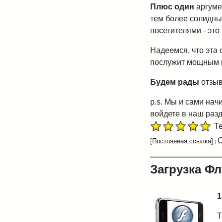
Плюс один
аргумен
тем более солидны
посетителями - это
Надеемся, что эта 
послужит мощным 
Будем рады
отзыв
p.s. Мы и сами на
войдете в наш разд
Те
О
[Постоянная ссылка]
Загрузка Ф
1
Т