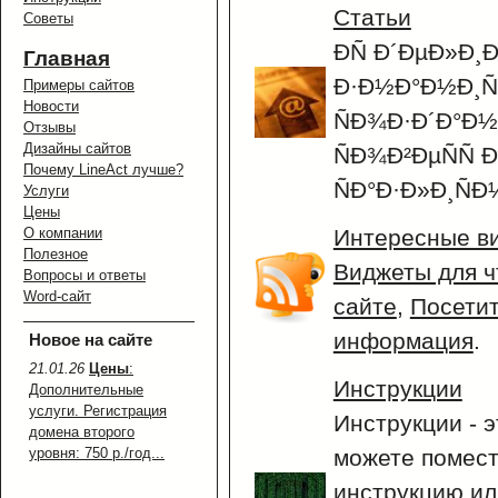
Статьи
Советы
ÐÑ Ð´ÐµÐ»Ð¸
Главная
Ð·Ð½Ð°Ð½Ð¸Ñ
Примеры сайтов
Новости
ÑÐ¾Ð·Ð´Ð°Ð½Ð
Отзывы
Дизайны сайтов
ÑÐ¾Ð²ÐµÑÑ Ð
Почему LineAct лучше?
ÑÐ°Ð·Ð»Ð¸ÑÐ½
Услуги
Цены
О компании
Интересные в
Полезное
Виджеты для ч
Вопросы и ответы
Word-сайт
сайте
,
Посетит
информация
.
Новое на сайте
21.01.26
Цены
:
Инструкции
Дополнительные
услуги. Регистрация
Инструкции - э
домена второго
уровня: 750 р./год...
можете помес
инструкцию ил