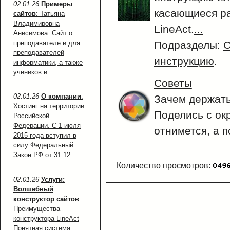
02.01.26
Примеры
касающиеся ра
сайтов
: Татьяна
Владимировна
LineAct.
...
Анисимова. Сайт о
преподавателе и для
Подразделы:
О
преподавателей
инструкцию
.
информатики, а также
учеников и..
Советы
02.01.26
О компании
:
Зачем держать
Хостинг на территории
Поделись с ок
Российской
Федерации. С 1 июля
отнимется, а п
2015 года вступил в
силу Федеральный
Закон РФ от 31.12...
Количество просмотров:
02.01.26
Услуги:
Волшебный
конструктор сайтов
.
Преимущества
конструктора LineAct
Понятная система