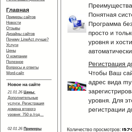
Преимущества 
Главная
Понятная сист
Примеры сайтов
Новости
Программа без
Отзывы
просто и тольк
Дизайны сайтов
Почему LineAct лучше?
уровня и хости
Услуги
автоматически
Цены
О компании
Полезное
Регистрация д
Вопросы и ответы
Чтобы Ваш сай
Word-сайт
адрес вида my
Новое на сайте
зарегистриров
21.01.26
Цены
:
Дополнительные
уровня. Для э
услуги. Регистрация
регистрации д
домена второго
уровня: 750 р./год...
02.01.26
Примеры
Количество просмотров: