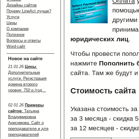
Оплата
у
Дизайны сайтов
помощью
Почему LineAct лучше?
Услуги
другими
Цены
принима
О компании
Полезное
юридических лиц
.
Вопросы и ответы
Word-сайт
Чтобы провести попо
Новое на сайте
нажмите
Пополнить 
21.01.26
Цены
:
сайта. Там же будут и
Дополнительные
услуги. Регистрация
домена второго
Стоимость сайта
уровня: 750 р./год...
02.01.26
Примеры
Указана стоимость за
сайтов
: Татьяна
Владимировна
за 3 месяца - скидка 
Анисимова. Сайт о
за 12 месяцев - скидк
преподавателе и для
преподавателей