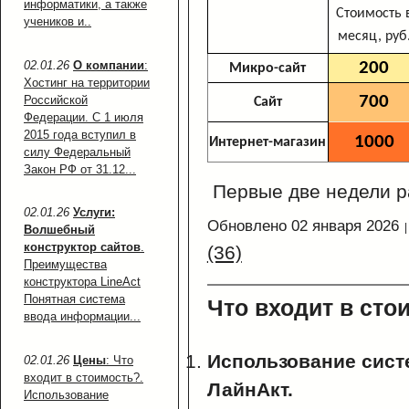
информатики, а также
Стоимость 
учеников и..
месяц, руб
02.01.26
О компании
:
200
Микро-сайт
Хостинг на территории
700
Российской
Сайт
Федерации. С 1 июля
2015 года вступил в
1000
Интернет-магазин
силу Федеральный
Закон РФ от 31.12...
Первые две недели р
02.01.26
Услуги:
Обновлено 02 января 2026
Волшебный
конструктор сайтов
.
(36)
Преимущества
конструктора LineAct
Понятная система
Что входит в сто
ввода информации...
Использование сис
02.01.26
Цены
: Что
входит в стоимость?.
ЛайнАкт.
Использование