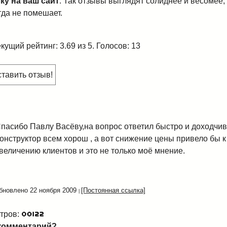
ку на ваш сайт
. Так отзывы выглядят солиднее и весомее,
гда не помешает.
кущий рейтинг: 3.69 из 5. Голосов: 13
тавить отзыв!
пасибо Павлу Васёву,на вопрос ответил быстро и доходчив
онструктор всем хорош , а вот снижение цены привело бы к
величению клиентов и это не только моё мнение.
бновлено 22 ноября 2009
[Постоянная ссылка]
тров:
комментарий?..