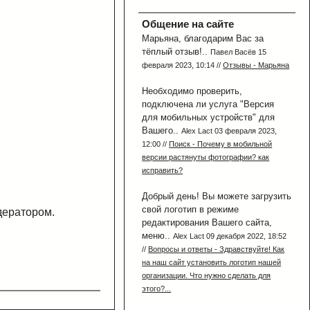
Общение на сайте
Марьяна, благодарим Вас за
тёплый отзыв!..
Павел Васёв 15
февраля 2023, 10:14 //
Отзывы - Марьяна
Необходимо проверить,
подключена ли услуга "Версия
для мобильных устройств" для
Вашего..
Alex Lact 03 февраля 2023,
12:00 //
Поиск - Почему в мобильной
версии растянуты фотографии? как
исправить?
Добрый день! Вы можете загрузить
свой логотип в режиме
дератором.
редактирования Вашего сайта,
меню..
Alex Lact 09 декабря 2022, 18:52
//
Вопросы и ответы - Здравствуйте! Как
на наш сайт установить логотип нашей
организации. Что нужно сделать для
этого?...