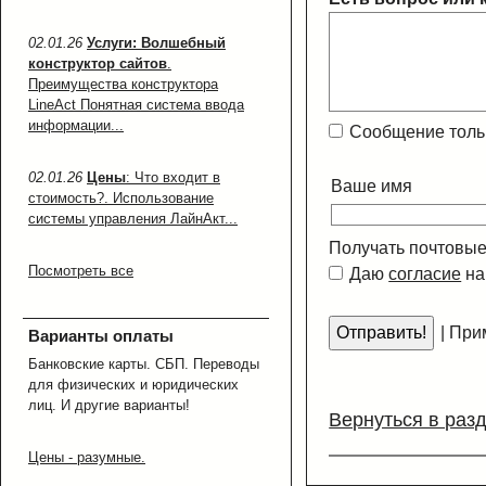
02.01.26
Услуги: Волшебный
конструктор сайтов
.
Преимущества конструктора
LineAct Понятная система ввода
информации...
Сообщение тольк
02.01.26
Цены
: Что входит в
Ваше имя
стоимость?. Использование
системы управления ЛайнАкт...
Получать почтовые
Посмотреть все
Даю
согласие
на
|
Прим
Варианты оплаты
Банковские карты. СБП. Переводы
для физических и юридических
лиц. И другие варианты!
Вернуться в раз
Цены - разумные.