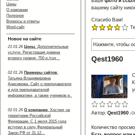
ваше
фото и ссыл
Цены
вашему сайту нико
О компании
Полезное
Спасибо Вам!
Вопросы и ответы
Word-сайт
Те
Новое на сайте
Нажмите, чтобы ос
21.01.26
Цены
: Дополнительные
услуги. Регистрация домена
Qest1960
второго уровня: 750 р./год...
02.01.26
Примеры сайтов
:
С
Татьяна Владимировна
К
Анисимова. Сайт о преподавателе
у
и для преподавателей
информатики, а также учеников и..
02.01.26
О компании
: Хостинг на
Автор:
Qest1960
О
территории Российской
Федерации. С 1 июля 2015 года
вступил в силу Федеральный
Количество просмо
Закон РФ от 31.12...
Есть вопрос или 