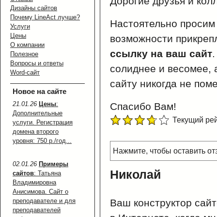
Дорогие друзья и колл
Дизайны сайтов
Почему LineAct лучше?
Настоятельно просим 
Услуги
Цены
возможности прикреп
О компании
ссылку на ваш сайт
Полезное
Вопросы и ответы
солиднее и весомее,
Word-сайт
сайту никогда не пом
Новое на сайте
21.01.26
Цены
:
Спасибо Вам!
Дополнительные
Текущий рейт
услуги. Регистрация
домена второго
уровня: 750 р./год...
Нажмите, чтобы оставить от
02.01.26
Примеры
Николай
сайтов
: Татьяна
Владимировна
Анисимова. Сайт о
преподавателе и для
Ваш конструктор сайт
преподавателей