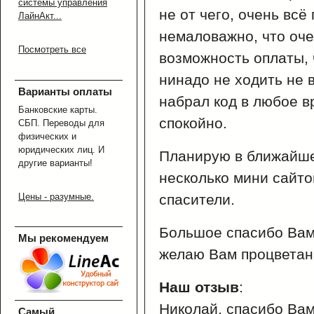
системы управления
не от чего, очень всё
ЛайнАкт...
немаловажно, что оче
Посмотреть все
возможность оплаты, 
нинадо не ходить не в 
Варианты оплаты
набрал код в любое в
Банковские карты.
спокойно.
СБП. Переводы для
физических и
юридических лиц. И
Планирую в ближайше
другие варианты!
несколько мини сайто
Цены - разумные.
спасители.
Большое спасибо Вам
Мы рекомендуем
желаю Вам процветан
Наш отзыв
:
Николай, спасибо Вам
Самый