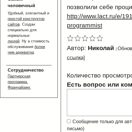
человечный
позволили себе проци
Удобный, элегантный и
http://www.lact.ru/e/1
простой конструктор
programmist
сайтов
. Создан
специально для
нормальных
людей
. Ну а стоимость
Автор:
Николай
обслуживания
более
Обнов
чем адекватна
.
ссылка]
Сотрудничество
Количество просмотр
Партнерская
программа.
Есть вопрос или ко
Франчайзинг.
Сообщение только для ав
письмо)