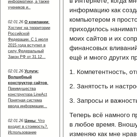
в Интернете, когда м
информатики, а также
учеников и..
информацию как созда
компьютером я просто
02.01.26
О компании
:
Хостинг на территории
приходилось нанимат
Российской
моих сайтов и их соп
Федерации. С 1 июля
2015 года вступил в
финансовых вливаний
силу Федеральный
ещё и много других п
Закон РФ от 31.12...
1. Компетентность, о
02.01.26
Услуги:
Волшебный
конструктор сайтов
.
2. Занятость и настр
Преимущества
конструктора LineAct
3. Запросы и важност
Понятная система
ввода информации...
Теперь всё намного п
02.01.26
Цены
: Что
в любое время. Внош
входит в стоимость?.
Использование
изменяю как мне нрав