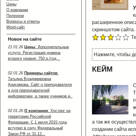
Цены
У
О компании
к
Полезное
Вопросы и ответы
расширенное описа
Word-сайт
скриншотом сайта.
Те
Новое на сайте
21.01.26
Цены
: Дополнительные
услуги. Регистрация домена
Нажмите, чтобы 
второго уровня: 750 р./год...
КЕЙМ
02.01.26
Примеры сайтов
:
Татьяна Владимировна
Анисимова. Сайт о преподавателе
С
и для преподавателей
Т
информатики, а также учеников и..
п
ж
02.01.26
О компании
: Хостинг на
к
территории Российской
а так же осуществл
Федерации. С 1 июля 2015 года
вступил в силу Федеральный
создании сайта ис
Закон РФ от 31.12...