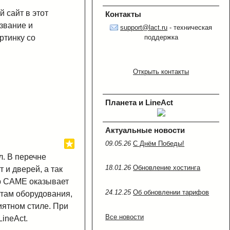
 сайт в этот
Контакты
азвание и
support@lact.ru
- техническая
поддержка
ртинку со
Открыть контакты
Планета и LineAct
Актуальные новости
09.05.26
C Днём Победы!
л. В перечне
18.01.26
Обновление хостинга
 и дверей, а так
р CAME оказывает
24.12.25
Об обновлении тарифов
там оборудования,
иятном стиле. При
Все новости
ineAct.