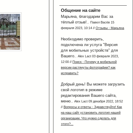
Общение на сайте
Марьяна, благодарим Вас за
тёплый отзыв!..
Павел Васёв 15
февраля 2023, 10:14 //
Отзывы - Марьяна
Необходимо проверить,
подключена ли услуга "Версия
для мобильных устройств" для
Вашего..
Alex Lact 03 февраля 2023,
12:00 //
Поиск - Почему в мобильной
версии растянуты фотографии? как
исправить?
Добрый день! Вы можете загрузить
свой логотип в режиме
редактирования Вашего сайта,
меню..
Alex Lact 09 декабря 2022, 18:52
//
Вопросы и ответы - Здравствуйте! Как
на наш сайт установить логотип нашей
организации. Что нужно сделать для
этого?...