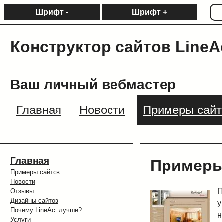
Шрифт -
Шрифт +
Конструктор сайтов LineA
Ваш личный вебмастер
Главная
Новости
Примеры сайт
Главная
Примеры
Примеры сайтов
Новости
П
Отзывы
Дизайны сайтов
у
Почему LineAct лучше?
н
Услуги