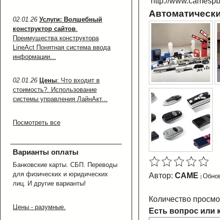
http://www.camespb.
Автоматически
02.01.26
Услуги: Волшебный
конструктор сайтов
.
Преимущества конструктора
LineAct Понятная система ввода
информации...
02.01.26
Цены
: Что входит в
стоимость?. Использование
системы управления ЛайнАкт...
Посмотреть все
Варианты оплаты
Банковские карты. СБП. Переводы
для физических и юридических
Автор:
CAME
Обнов
лиц. И другие варианты!
Количество просмо
Цены - разумные.
Есть вопрос или 