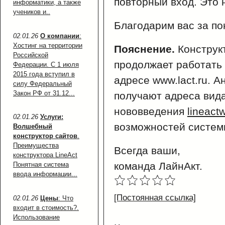
повторный вход. Это 
информатики, а также
учеников и..
Благодарим вас за по
02.01.26
О компании
:
Хостинг на территории
Пояснение.
Конструкт
Российской
продолжает работать
Федерации. С 1 июля
2015 года вступил в
адресе www.lact.ru. 
силу Федеральный
Закон РФ от 31.12...
получают адреса вида
нововведения
lineact
02.01.26
Услуги:
возможностей систем
Волшебный
конструктор сайтов
.
Преимущества
Всегда ваши,
конструктора LineAct
команда ЛайнАкт.
Понятная система
ввода информации...
[Постоянная ссылка]
02.01.26
Цены
: Что
входит в стоимость?.
Использование