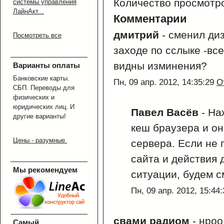
Количество просмотр
системы управления
ЛайнАкт...
Комментарии
дмитрий
-
сменил диз
Посмотреть все
заходе по сслыке -все
видны изминения?
Варианты оплаты
Банковские карты.
Пн, 09 апр. 2012, 14:35:29
О
СБП. Переводы для
физических и
юридических лиц. И
Павел Васёв
-
Наж
другие варианты!
кеш браузера и он
Цены - разумные.
сервера. Если не 
сайта и действия 
Мы рекомендуем
ситуации, будем с
Пн, 09 апр. 2012, 15:44
свами радиом
-
нроо
Самый