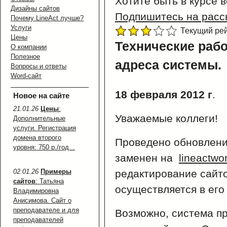
Хотите быть в курсе 
Дизайны сайтов
Подпишитесь на расс
Почему LineAct лучше?
Услуги
Текущий рейт
Цены
Технические рабо
О компании
Полезное
адреса системы.
Вопросы и ответы
Word-сайт
18 февраля 2012 г
.
Новое на сайте
21.01.26
Цены
:
Уважаемые коллеги!
Дополнительные
услуги. Регистрация
домена второго
Проведено обновлени
уровня: 750 р./год...
заменен на
lineactwo
02.01.26
Примеры
редактирование сайто
сайтов
: Татьяна
осуществляется в его
Владимировна
Анисимова. Сайт о
преподавателе и для
Возможно, система п
преподавателей