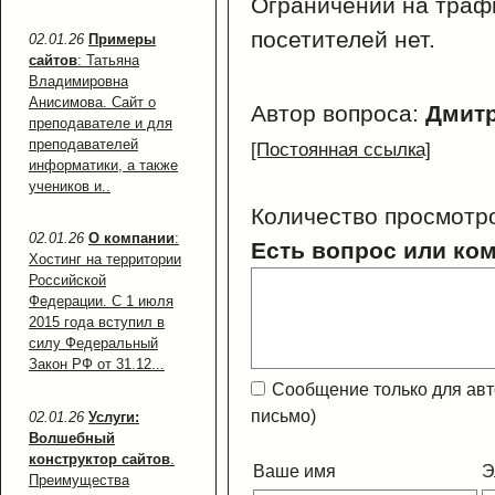
Ограничений на траф
посетителей нет.
02.01.26
Примеры
сайтов
: Татьяна
Владимировна
Анисимова. Сайт о
Автор вопроса:
Дмит
преподавателе и для
преподавателей
[Постоянная ссылка]
информатики, а также
учеников и..
Количество просмотр
02.01.26
О компании
:
Есть вопрос или ко
Хостинг на территории
Российской
Федерации. С 1 июля
2015 года вступил в
силу Федеральный
Закон РФ от 31.12...
Сообщение только для ав
письмо)
02.01.26
Услуги:
Волшебный
конструктор сайтов
.
Ваше имя
Э
Преимущества