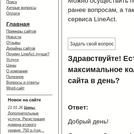
Можно осуществить п
Поиск
Хитрые вопросы
ранее вопросам, а та
Оплата
сервиса LineAct.
Главная
Примеры сайтов
Новости
Отзывы
Задать свой вопрос
Дизайны сайтов
Почему LineAct лучше?
Здравствуйте! Ес
Услуги
Цены
максимальное ко
О компании
Полезное
сайта в день?
Вопросы и ответы
Word-сайт
Новое на сайте
Ответ:
21.01.26
Цены
:
Дополнительные
услуги. Регистрация
Добрый день!
домена второго
уровня: 750 р./год...