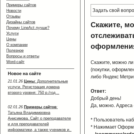
Примеры сайтов
Задать свой вопр
Новости
Отзывы
Дизайны сайтов
Скажите, м
Почему LineAct лучше?
Услуги
отслеживать
Цены
оформления
О компании
Полезное
Вопросы и ответы
Word-сайт
Скажите, можно ли
(покупки, оформлен
Новое на сайте
либо Яндекс Метри
21.01.26
Цены
: Дополнительные
услуги. Регистрация домена
Ответ:
второго уровня: 750 р./год...
Добрый день!
Да, можно. Адреса
02.01.26
Примеры сайтов
:
Татьяна Владимировна
Анисимова. Сайт о преподавателе
* Пользователь наб
и для преподавателей
* Нажимает Оформи
информатики, а также учеников и..