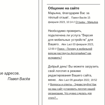
Общение на сайте
Марьяна, благодарим Вас за
тёплый отзыв!..
Павел Васёв 15
февраля 2023, 10:14 //
Отзывы - Марьяна
Необходимо проверить,
подключена ли услуга "Версия
для мобильных устройств" для
Вашего..
Alex Lact 03 февраля 2023,
12:00 //
Поиск - Почему в мобильной
версии растянуты фотографии? как
исправить?
Добрый день! Вы можете загрузить
свой логотип в режиме
ше адресов.
редактирования Вашего сайта,
Павел Васёв
меню..
Alex Lact 09 декабря 2022, 18:52
//
Вопросы и ответы - Здравствуйте! Как
на наш сайт установить логотип нашей
организации. Что нужно сделать для
этого?...