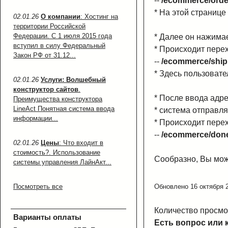
--
/ecommerce/orde
* На этой странице
02.01.26
О компании
: Хостинг на
территории Российской
Федерации. С 1 июля 2015 года
* Далее он нажима
вступил в силу Федеральный
* Происходит пере
Закон РФ от 31.12...
--
/ecommerce/ship
* Здесь пользовате
02.01.26
Услуги: Волшебный
конструктор сайтов
.
* После ввода адре
Преимущества конструктора
LineAct Понятная система ввода
* система отправля
информации...
* Происходит пере
--
/ecommerce/don
02.01.26
Цены
: Что входит в
стоимость?. Использование
Сообразно, Вы мож
системы управления ЛайнАкт...
Посмотреть все
Обновлено 16 октября 
Количество просмо
Варианты оплаты
Есть вопрос или 