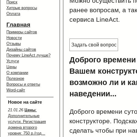
Можно осуществить п
Поиск
Хитрые вопросы
ранее вопросам, а та
Оплата
сервиса LineAct.
Главная
Примеры сайтов
Новости
Отзывы
Задать свой вопрос
Дизайны сайтов
Почему LineAct лучше?
Доброго времени 
Услуги
Цены
Вашем конструкт
О компании
Полезное
возможно ли и ка
Вопросы и ответы
Word-сайт
наведении...
Новое на сайте
21.01.26
Цены
:
Доброго времени суто
Дополнительные
конструкторе. Подска
услуги. Регистрация
домена второго
сделать чтобы при на
уровня: 750 р./год...