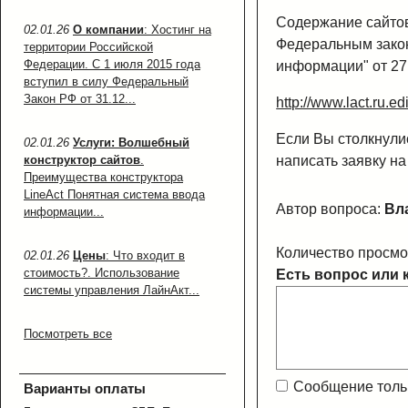
Содержание сайтов
02.01.26
О компании
: Хостинг на
Федеральным зако
территории Российской
Федерации. С 1 июля 2015 года
информации" от 27
вступил в силу Федеральный
Закон РФ от 31.12...
http://www.lact.ru.ed
Если Вы столкнули
02.01.26
Услуги: Волшебный
написать заявку н
конструктор сайтов
.
Преимущества конструктора
LineAct Понятная система ввода
Автор вопроса:
Вл
информации...
Количество просмо
02.01.26
Цены
: Что входит в
стоимость?. Использование
Есть вопрос или 
системы управления ЛайнАкт...
Посмотреть все
Сообщение толь
Варианты оплаты