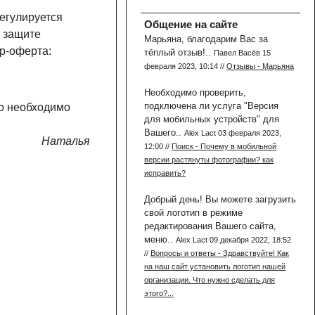
егулируется
Общение на сайте
 защите
Марьяна, благодарим Вас за
р-оферта:
тёплый отзыв!..
Павел Васёв 15
февраля 2023, 10:14 //
Отзывы - Марьяна
Необходимо проверить,
подключена ли услуга "Версия
то необходимо
для мобильных устройств" для
Вашего..
Alex Lact 03 февраля 2023,
Наталья
12:00 //
Поиск - Почему в мобильной
версии растянуты фотографии? как
исправить?
Добрый день! Вы можете загрузить
свой логотип в режиме
редактирования Вашего сайта,
меню..
Alex Lact 09 декабря 2022, 18:52
//
Вопросы и ответы - Здравствуйте! Как
на наш сайт установить логотип нашей
организации. Что нужно сделать для
этого?...