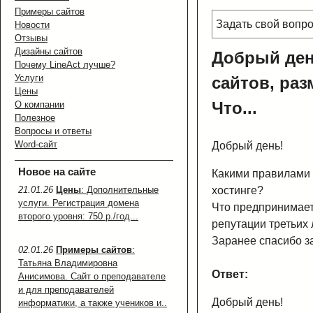
Примеры сайтов
Задать свой вопр
Новости
Отзывы
Дизайны сайтов
Добрый ден
Почему LineAct лучше?
Услуги
сайтов, ра
Цены
Что...
О компании
Полезное
Вопросы и ответы
Word-сайт
Добрый день!
Новое на сайте
Какими правилами 
21.01.26
Цены
: Дополнительные
хостинге?
услуги. Регистрация домена
Что предпринимает
второго уровня: 750 р./год...
репутации третьих 
Заранее спасибо за
02.01.26
Примеры сайтов
:
Татьяна Владимировна
Ответ:
Анисимова. Сайт о преподавателе
и для преподавателей
Добрый день!
информатики, а также учеников и..