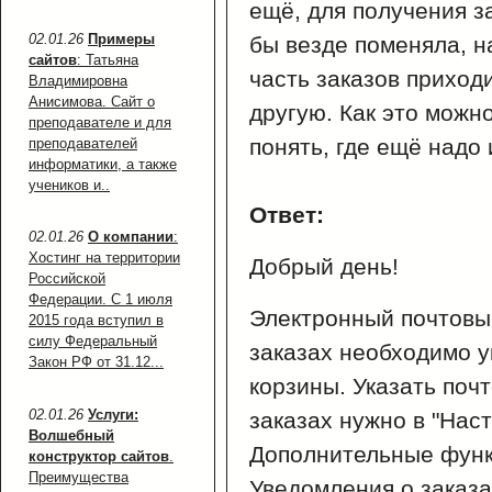
ещё, для получения за
02.01.26
Примеры
бы везде поменяла, на
сайтов
: Татьяна
часть заказов приходи
Владимировна
Анисимова. Сайт о
другую. Как это можн
преподавателе и для
понять, где ещё надо 
преподавателей
информатики, а также
учеников и..
Ответ:
02.01.26
О компании
:
Хостинг на территории
Добрый день!
Российской
Федерации. С 1 июля
Электронный почтовы
2015 года вступил в
силу Федеральный
заказах необходимо у
Закон РФ от 31.12...
корзины. Указать поч
02.01.26
Услуги:
заказах нужно в "Наст
Волшебный
Дополнительные функц
конструктор сайтов
.
Преимущества
Уведомления о заказ