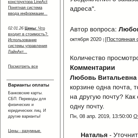
конструктора LineAct
адреса".
Понятная система
ввода информации...
Автор вопроса:
Любо
02.01.26
Цены
: Что
входит в стоимость?.
октября 2020
[Постоянная 
Использование
системы управления
ЛайнАкт...
Количество просмотр
Комментарии
Посмотреть все
Любовь Витальевн
Варианты оплаты
корзине одна почта, т
Банковские карты.
на другую почту? Как
СБП. Переводы для
физических и
одну почту.
юридических лиц. И
Пн, 08 апр. 2019, 13:50:00
О
другие варианты!
Цены - разумные.
Наталья
-
Уточнит