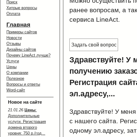
Можно осуществить п
Поиск
Хитрые вопросы
ранее вопросам, а та
Оплата
сервиса LineAct.
Главная
Примеры сайтов
Новости
Отзывы
Задать свой вопрос
Дизайны сайтов
Почему LineAct лучше?
Здравствуйте! У 
Услуги
Цены
получению заказо
О компании
Полезное
Регистрация сайт
Вопросы и ответы
Word-сайт
эл.адресу,...
Новое на сайте
21.01.26
Цены
:
Здравствуйте! У меня
Дополнительные
с нашего сайта. Реги
услуги. Регистрация
домена второго
одному эл.адресу, зат
уровня: 750 р./год...