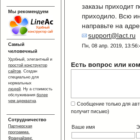
заказы приходит п
Мы рекомендуем
приходило. Всю и
направьте на адре
support@lact.ru
Самый
Пн, 08 апр. 2019, 13:56
человечный
Удобный, элегантный и
Есть вопрос или ко
простой конструктор
сайтов
. Создан
специально для
нормальных
людей
. Ну а стоимость
обслуживания
более
чем адекватна
.
Сообщение только для ав
получит письмо)
Сотрудничество
Партнерская
Ваше имя
Э
программа.
Франчайзинг.